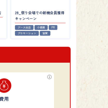
店
28_祭り会場での新機会員獲得
キャンペーン
ブース出店
小規模
PR
プロモーション
協賛
費用