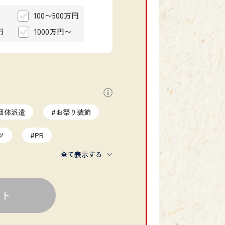
100〜500万円
円
1000万円〜
団体派遣
#お祭り装飾
ツ
#PR
全て表示する
ントプロデュース
#複数祭り