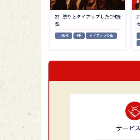
22_祭りとタイアップしたCM撮
影
小規模
PR
タイアップ企画
サービ