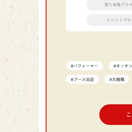
祭り会場プロ
イベントプロ
#パフォーマー
#キッチ
#ブース出店
#大規模
#プロモーション
#タイ
#オンライン
#インバウ
こ