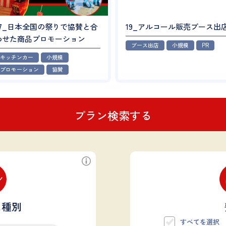
27_日本全国の祭りで協賛と合
19_アルコール販売ブース出
わせた商品プロモーション
ブース出店
小規模
PR
キッチンカー
小規模
プロモーション
協賛
プラン検索する
ス種別
すべてを選択