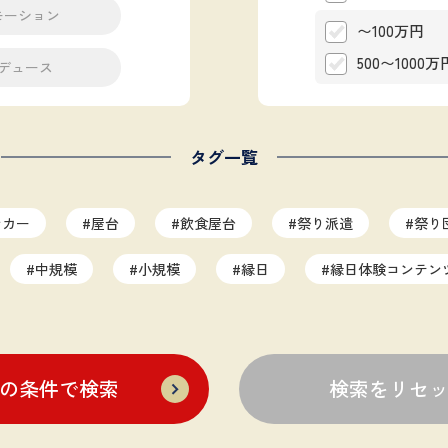
モーション
〜100万円
500〜1000万
デュース
タグ一覧
ンカー
#屋台
#飲食屋台
#祭り派遣
#祭り
#中規模
#小規模
#縁日
#縁日体験コンテン
アップ企画
#サンプリング
#社内イベント
#イベ
ンド
#広告掲出
#協賛
#参加型
#奇祭
の条件で検索