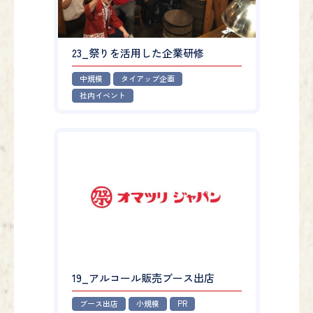
23_祭りを活用した企業研修
中規模
タイアップ企画
社内イベント
19_アルコール販売ブース出店
ブース出店
小規模
PR