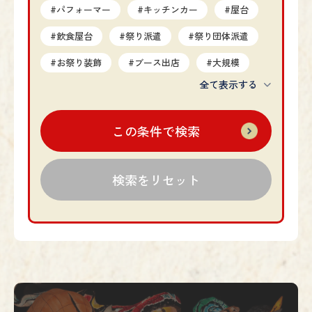
#パフォーマー
#キッチンカー
#屋台
#飲食屋台
#祭り派遣
#祭り団体派遣
#お祭り装飾
#ブース出店
#大規模
全て表示する
#中規模
#小規模
#縁日
#縁日体験コンテンツ
#PR
この条件で検索
#プロモーション
#タイアップ企画
#サンプリング
#社内イベント
#イベントプロデュース
#オンライン
#インバウンド
#広告掲出
#協賛
#参加型
#奇祭
#複数祭り