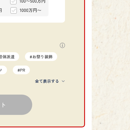
100〜500万円
円
1000万円〜
団体派遣
#お祭り装飾
ツ
#PR
全て表示する
ントプロデュース
#複数祭り