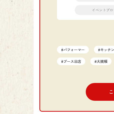
イベントプロ
#パフォーマー
#キッチ
#ブース出店
#大規模
#プロモーション
#タイ
#オンライン
#インバウ
こ