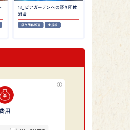
ー
13_ビアガーデンへの祭り団体
派遣
祭り団体派遣
小規模
費用