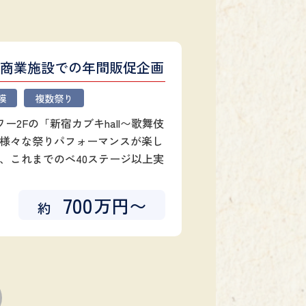
_商業施設での年間販促企画
模
複数祭り
ー2Fの「新宿カブキhall〜歌舞伎
様々な祭りパフォーマンスが楽し
、これまでのべ40ステージ以上実
700
万円〜
約