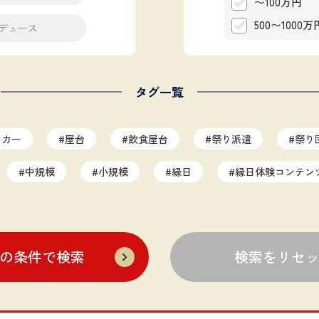
〜100万円
500〜1000万
デュース
タグ一覧
ンカー
#屋台
#飲食屋台
#祭り派遣
#祭り
#中規模
#小規模
#縁日
#縁日体験コンテン
アップ企画
#サンプリング
#社内イベント
#イベ
ンド
#広告掲出
#協賛
#参加型
#奇祭
の条件で検索